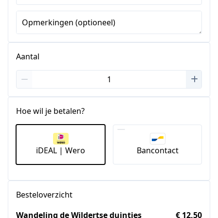
Staten
+1
Opmerkingen (optioneel)
Aantal
Hoe wil je betalen?
iDEAL | Wero
Bancontact
Besteloverzicht
Wandeling de Wildertse duintjes
€ 12,50